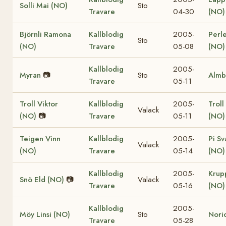
Solli Mai (NO)
Sto
Travare
04-30
(NO)
Björnli Ramona
Kallblodig
2005-
Perle
Sto
(NO)
Travare
05-08
(NO)
Kallblodig
2005-
Myran
📷
Sto
Almb
Travare
05-11
Troll Viktor
Kallblodig
2005-
Troll
Valack
(NO)
📷
Travare
05-11
(NO)
Teigen Vinn
Kallblodig
2005-
Pi Sv
Valack
(NO)
Travare
05-14
(NO)
Kallblodig
2005-
Krup
Snö Eld (NO)
📷
Valack
Travare
05-16
(NO)
Kallblodig
2005-
Möy Linsi (NO)
Sto
Nori
Travare
05-28