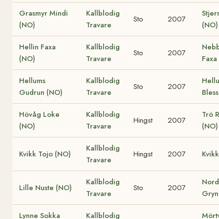
Grasmyr Mindi
Kallblodig
Stjer
Sto
2007
(NO)
Travare
(NO)
Hellin Faxa
Kallblodig
Nebb
Sto
2007
(NO)
Travare
Faxa
Hellums
Kallblodig
Hell
Sto
2007
Gudrun (NO)
Travare
Bles
Hövåg Loke
Kallblodig
Trö 
Hingst
2007
(NO)
Travare
(NO)
Kallblodig
Kvikk Tojo (NO)
Hingst
2007
Kvikk
Travare
Kallblodig
Nord
Lille Nuste (NO)
Sto
2007
Travare
Gryn
Lynne Sokka
Kallblodig
Mört