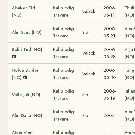
Alsaker Eld
Kallblodig
2006-
Thuli
Valack
(NO)
Travare
05-11
(NO)
Kallblodig
2006-
Alm 
Alm Sana (NO)
Sto
Travare
05-21
(NO)
Bokli Ted (NO)
Kallblodig
2006-
Arja 
Valack
📷
Travare
05-28
(NO)
Holen Balder
Kallblodig
2006-
Tang
Valack
(NO)
📷
Travare
05-30
(NO)
Kallblodig
2006-
Julia
Valle Juli (NO)
Sto
Travare
06-19
(NO)
Kallblodig
Alm T
Alm Dana (NO)
Sto
2007
Travare
(NO)
Atom Vinni
Kallblodig
Atom