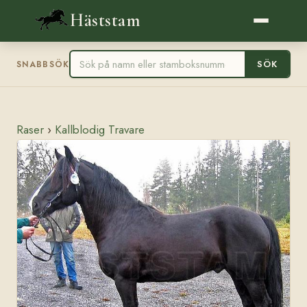
Häststam
SÖK
SNABBSÖK
Raser
›
Kallblodig Travare