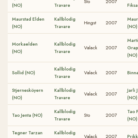
Sto
2007
(NO)
Travare
Fiks
Maurstad Elden
Kallblodig
Maur
Hingst
2007
(NO)
Travare
(NO)
Marti
Morkaelden
Kallblodig
Valack
2007
Grap
(NO)
Travare
(NO)
Kallblodig
Sollid (NO)
Valack
2007
Binn
Travare
Stjernesköyern
Kallblodig
Jarli
Valack
2007
(NO)
Travare
(NO)
Kallblodig
Tao 
Tao Jenta (NO)
Sto
2007
Travare
(NO)
Tegner Tarzan
Kallblodig
Valack
2007
Prik