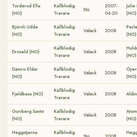
Torderud Ella
Kallblodig
2007-
Julie
Sto
(NO)
Travare
06-20
(NO)
Björnli Udde
Kallblodig
Perle
Valack
2008
(NO)
Travare
(NO)
Kallblodig
Huld
Droseld (NO)
Valack
2008
Travare
(NO)
Dämro Eldar
Kallblodig
Öyer
Valack
2008
(NO)
Travare
(NO)
Kallblodig
Fjeldbaus (NO)
Valack
2008
Aldi
Travare
Guriberg Santo
Kallblodig
Atom
Valack
2008
(NO)
Travare
(NO)
Heggstjerna
Kallblodig
Hegg
Sto
2008