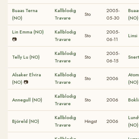
Buaas Terna
Kallblodig
2005-
Buaa
Sto
(NO)
Travare
05-30
(NO)
Lin Emma (NO)
Kallblodig
2005-
Sto
Linsi
📷
Travare
06-11
Kallblodig
2005-
Telly Lu (NO)
Sto
Sner
Travare
06-15
Alsaker Elvira
Kallblodig
Atom
Sto
2006
(NO)
📷
Travare
(NO)
Kallblodig
Annegull (NO)
Sto
2006
Bokli
Travare
Kallblodig
Lund
Björeld (NO)
Hingst
2006
Travare
(NO)