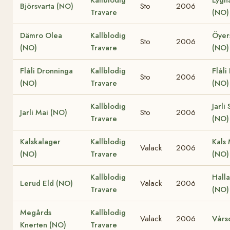
Kallblodig
Lygn
Björsvarta (NO)
Sto
2006
Travare
(NO)
Dämro Olea
Kallblodig
Öyer
Sto
2006
(NO)
Travare
(NO)
Flåli Dronninga
Kallblodig
Flåli
Sto
2006
(NO)
Travare
(NO)
Kallblodig
Jarli
Jarli Mai (NO)
Sto
2006
Travare
(NO)
Kalskalager
Kallblodig
Kals
Valack
2006
(NO)
Travare
(NO)
Kallblodig
Hall
Lerud Eld (NO)
Valack
2006
Travare
(NO)
Megårds
Kallblodig
Valack
2006
Vårs
Knerten (NO)
Travare