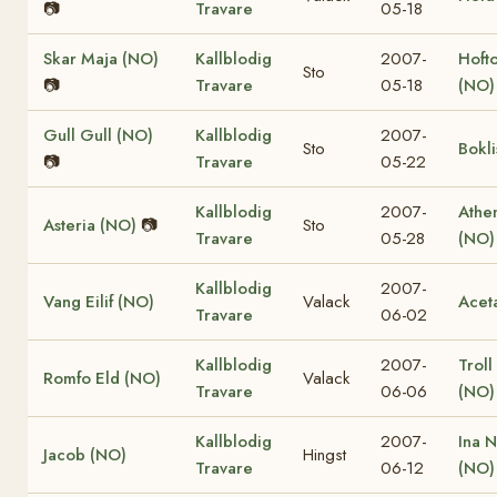
📷
Travare
05-18
Skar Maja (NO)
Kallblodig
2007-
Hofto
Sto
📷
Travare
05-18
(NO)
Gull Gull (NO)
Kallblodig
2007-
Sto
Bokli
📷
Travare
05-22
Kallblodig
2007-
Athe
Asteria (NO)
📷
Sto
Travare
05-28
(NO)
Kallblodig
2007-
Vang Eilif (NO)
Valack
Acet
Travare
06-02
Kallblodig
2007-
Troll
Romfo Eld (NO)
Valack
Travare
06-06
(NO)
Kallblodig
2007-
Ina N
Jacob (NO)
Hingst
Travare
06-12
(NO)