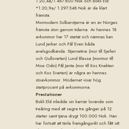
1.20,4a/1.487.800 Nok och Bokli Eld
*1.20,9a/ 1.297.548 Nok är de klart
främsta.
Mormodern Solberstjerna är en av Norges
främsta ston genom tiderna. Av hennes 18
avkommor har 17 startat och nämnas kan
Lund Jerker och Pål Even båda
avelsgodkända. Stjernetine (mor till Sjefen
och Gullsvarten) Lund Blessa (mormor till
Moe Odin) Pål Jenta (mor till Kos Knekten
och Kos Svarten) är några av hennes
stoavkommor. Mödernet visar hög
startprocent på avkommorna.
Prestationer
Bokli Eld inledde sin karriär lovande som
treåring med att segra tre gånger på 12
starter samt tjäna drygt 100.000 Nok. Han
har fortsatt att tävla framgångsrikt och fått sitt