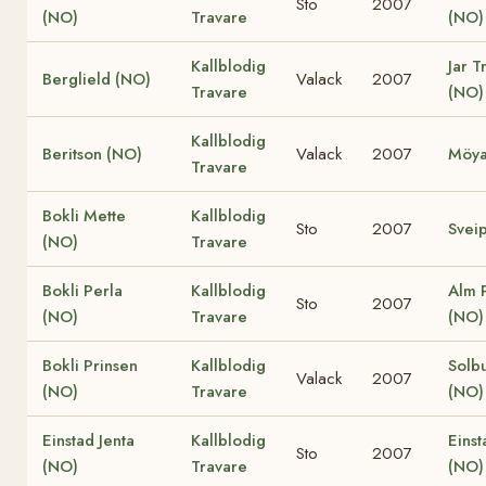
Sto
2007
(NO)
Travare
(NO)
Kallblodig
Jar T
Berglield (NO)
Valack
2007
Travare
(NO)
Kallblodig
Beritson (NO)
Valack
2007
Möya
Travare
Bokli Mette
Kallblodig
Sto
2007
Svei
(NO)
Travare
Bokli Perla
Kallblodig
Alm 
Sto
2007
(NO)
Travare
(NO)
Bokli Prinsen
Kallblodig
Solb
Valack
2007
(NO)
Travare
(NO)
Einstad Jenta
Kallblodig
Einst
Sto
2007
(NO)
Travare
(NO)