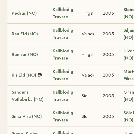
Kallblodig
Stein
Pedrus (NO)
Hingst
2005
Travare
(NO)
Kallblodig
Silja
Rau Eld (NO)
Valack
2005
Travare
(NO)
Kallblodig
Ulvd
Remvar (NO)
Hingst
2005
Travare
(NO)
Kallblodig
Mört
Ris Eld (NO)
📷
Valack
2005
Travare
Fiks
Sandens
Kallblodig
Grans
Sto
2005
Vetlebirka (NO)
Travare
(NO)
Kallblodig
Sölv 
Sima Vira (NO)
Sto
2005
Travare
(NO)
Söyset Kustus
Kallblodig
Tinna