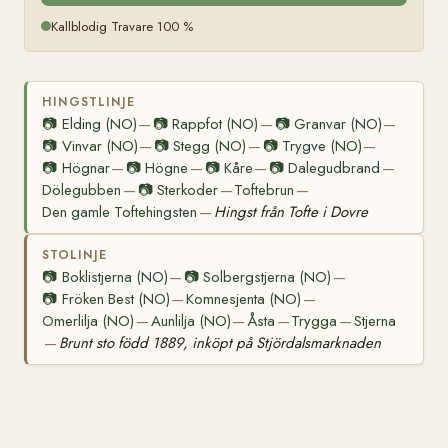
Kallblodig Travare 100 %
HINGSTLINJE
📷
Elding (NO)
📷
Rappfot (NO)
📷
Granvar (NO)
—
—
—
📷
Vinvar (NO)
📷
Stegg (NO)
📷
Trygve (NO)
—
—
—
📷
Högnar
📷
Högne
📷
Kåre
📷
Dalegudbrand
—
—
—
—
Dölegubben
📷
Sterkoder
Toftebrun
—
—
—
Den gamle Toftehingsten
Hingst från Tofte i Dovre
—
STOLINJE
📷
Boklistjerna (NO)
📷
Solbergstjerna (NO)
—
—
📷
Fröken Best (NO)
Komnesjenta (NO)
—
—
Omerlilja (NO)
Aunlilja (NO)
Åsta
Trygga
Stjerna
—
—
—
—
Brunt sto född 1889, inköpt på Stjördalsmarknaden
—