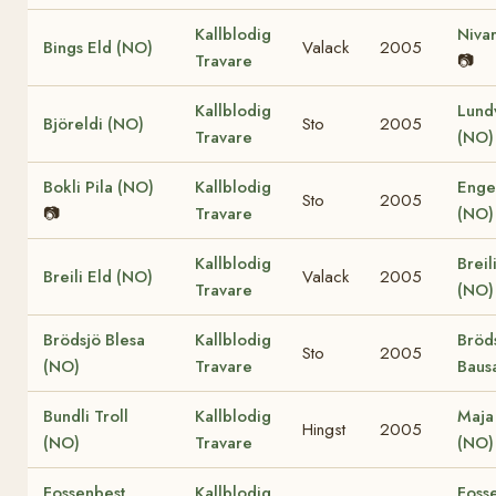
Kallblodig
Niva
Bings Eld (NO)
Valack
2005
Travare
📷
Kallblodig
Lund
Björeldi (NO)
Sto
2005
Travare
(NO)
Bokli Pila (NO)
Kallblodig
Enge
Sto
2005
📷
Travare
(NO)
Kallblodig
Breil
Breili Eld (NO)
Valack
2005
Travare
(NO)
Brödsjö Blesa
Kallblodig
Bröd
Sto
2005
(NO)
Travare
Baus
Bundli Troll
Kallblodig
Maja
Hingst
2005
(NO)
Travare
(NO)
Fossenbest
Kallblodig
Foss