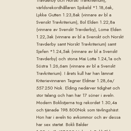
Travderby och Norskt Travkriterium),
världsrekord­hållaren Spikeld *1.18,6ak,
Lykke Gutten 1.23,8ak (vinnare av bl a
Svenskt Travkriterium), Bol Elden 1.22,8a
(vinnare av Svenskt Travderby), Lome Elden
1.22,3ak (vinnare av bl a Svenskt och Norskt
Travderby samt Norskt Travkriterium) samt
Sjefen *1.24,5ak (vinnare av bl a Svenskt
Travderby) och stona Mai Lotta 1.24,1a och
Söstra 1.26,6am (vinnare av bl a Svenskt
Travkriterium). I årets kull har han lämnat
Kriterievinnaren Tegner Eldmar 1.28,6a/
557.250 Nok. Elding nedärver tidighet och
stor talang och han har 17 söner i aveln.
Modern Boklistjerna tog rekordet 1.30,4a
och tjänade 198.800Nok som tävlingshäst.
Hon har i aveln tio avkommor och av dessa
har sex startat. Bokli Balder