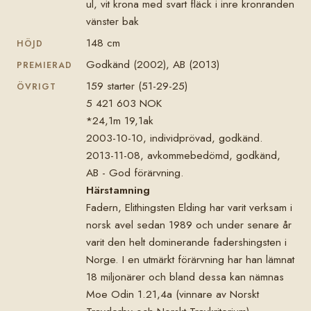
ul, vit krona med svart fläck i inre kronranden
vänster bak
148 cm
HÖJD
Godkänd (2002), AB (2013)
PREMIERAD
159 starter (51-29-25)
ÖVRIGT
5 421 603 NOK
*24,1m 19,1ak
2003-10-10, individprövad, godkänd.
2013-11-08, avkommebedömd, godkänd,
AB - God förärvning.
Härstamning
Fadern, Elithingsten Elding har varit verksam i
norsk avel sedan 1989 och under senare år
varit den helt dominerande fadershingsten i
Norge. I en utmärkt förärvning har han lämnat
18 miljonärer och bland dessa kan nämnas
Moe Odin 1.21,4a (vinnare av Norskt