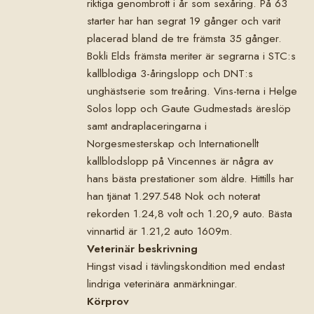
riktiga genombrott i år som sexåring. På 63
starter har han segrat 19 gånger och varit
placerad bland de tre främsta 35 gånger.
Bokli Elds främsta meriter är segrarna i STC:s
kallblodiga 3-åringslopp och DNT:s
unghästserie som treåring. Vins-terna i Helge
Solos lopp och Gaute Gudmestads äreslöp
samt andraplaceringarna i
Norgesmesterskap och Internationellt
kallblodslopp på Vincennes är några av
hans bästa prestationer som äldre. Hittills har
han tjänat 1.297.548 Nok och noterat
rekorden 1.24,8 volt och 1.20,9 auto. Bästa
vinnartid är 1.21,2 auto 1609m.
Veterinär beskrivning
Hingst visad i tävlingskondition med endast
lindriga veterinära anmärkningar.
Körprov