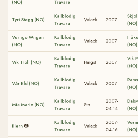
(NO)
Travare
Kallblodig
Skjol
Tyri Stegg (NO)
Valack
2007
Travare
(NO)
Vertigo Wiigen
Kallblodig
Håke
Valack
2007
(NO)
Travare
(NO)
Kallblodig
Vik P
Vik Troll (NO)
Hingst
2007
Travare
(NO)
Kallblodig
Rams
Vår Eld (NO)
Valack
2007
Travare
(NO)
Kallblodig
2007-
Dalsv
Mia Marie (NO)
Sto
Travare
04-14
(NO)
Kallblodig
2007-
Verm
Illern
📷
Valack
Travare
04-16
(NO)