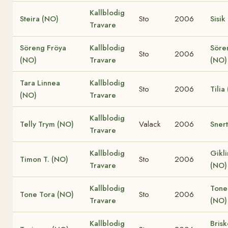
Kallblodig
Steira (NO)
Sto
2006
Sisik
Travare
Söreng Fröya
Kallblodig
Söre
Sto
2006
(NO)
Travare
(NO)
Tara Linnea
Kallblodig
Sto
2006
Tilia
(NO)
Travare
Kallblodig
Telly Trym (NO)
Valack
2006
Sner
Travare
Kallblodig
Gikli
Timon T. (NO)
Sto
2006
Travare
(NO)
Kallblodig
Tone
Tone Tora (NO)
Sto
2006
Travare
(NO)
Kallblodig
Bris