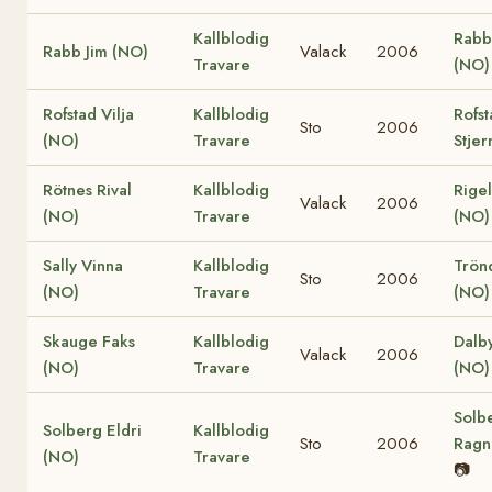
Kallblodig
Rabb
Rabb Jim (NO)
Valack
2006
Travare
(NO)
Rofstad Vilja
Kallblodig
Rofst
Sto
2006
(NO)
Travare
Stjer
Rötnes Rival
Kallblodig
Rige
Valack
2006
(NO)
Travare
(NO)
Sally Vinna
Kallblodig
Trön
Sto
2006
(NO)
Travare
(NO)
Skauge Faks
Kallblodig
Dalb
Valack
2006
(NO)
Travare
(NO)
Solb
Solberg Eldri
Kallblodig
Sto
2006
Ragn
(NO)
Travare
📷