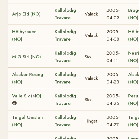
Kallblodig
2005-
Brag
Arjo Eld (NO)
Valack
Travare
04-03
(NO)
Höibyrauen
Kallblodig
2005-
Höib
Valack
(NO)
Travare
04-08
(NO)
Kallblodig
2005-
Nesr
M.G.Siri (NO)
Sto
Travare
04-11
(NO)
Alsaker Rosing
Kallblodig
2005-
Alsa
Valack
(NO)
Travare
04-23
(NO)
Valle Siv (NO)
Kallblodig
2005-
Peru
Sto
📷
Travare
04-25
(NO)
Tingel Gnisten
Kallblodig
2005-
Tinge
Hingst
(NO)
Travare
04-27
(NO)
Kallblodig
2005-
Lapp