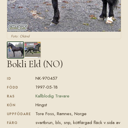
Foto: Okänd
Bokli Eld (NO)
NK-970457
ID
1997-05-18
FÖDD
Kallblodig Travare
RAS
Hingst
KÖN
Tore Foss, Ramnes, Norge
UPPFÖDARE
svartbrun, bls, snp, köttfärgad fläck v.sida av
FÄRG