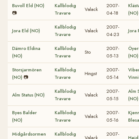
Buvoll Eld (NO)
Kallblodig
2007-
Kläst
Valack
📷
Travare
04-18
(NO)
Kallblodig
2007-
Jora Eld (NO)
Valack
Jora 
Travare
04-23
Dämro Eldina
Kallblodig
2007-
Öyer
Sto
(NO)
Travare
05-13
(NO)
Storsjarmören
Kallblodig
2007-
Vibe
Hingst
(NO)
📷
Travare
05-14
Vinn
Kallblodig
2007-
Alm 
Alm Status (NO)
Valack
Travare
05-15
(NO)
Byes Balder
Kallblodig
2007-
Kjen
Valack
(NO)
Travare
05-16
Bles
Midgårdsormen
Kallblodig
2007-
Valack
Heid