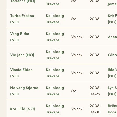
Torianna (NO)
Sto
2006
Travare
Jenta
Turbo Frökna
Kallblodig
Svit 
Sto
2006
(NO)
Travare
(NO)
Vang Eldar
Kallblodig
Valack
2006
Acet
(NO)
Travare
Kallblodig
Vie Jahn (NO)
Valack
2006
Glitr
Travare
Vinnie Elden
Kallblodig
Ihle 
Valack
2006
(NO)
Travare
(NO)
Heivang Stjerne
Kallblodig
2006-
Lyn S
Sto
(NO)
Travare
04-29
(NO)
Kallblodig
2006-
Brön
Korli Eld (NO)
Valack
Travare
04-30
Kora