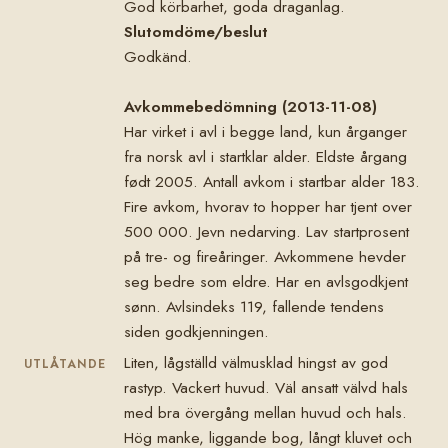
God körbarhet, goda draganlag.
Slutomdöme/beslut
Godkänd.
Avkommebedömning (2013-11-08)
Har virket i avl i begge land, kun årganger
fra norsk avl i startklar alder. Eldste årgang
født 2005. Antall avkom i startbar alder 183.
Fire avkom, hvorav to hopper har tjent over
500 000. Jevn nedarving. Lav startprosent
på tre- og fireåringer. Avkommene hevder
seg bedre som eldre. Har en avlsgodkjent
sønn. Avlsindeks 119, fallende tendens
siden godkjenningen.
Liten, lågställd välmusklad hingst av god
UTLÅTANDE
rastyp. Vackert huvud. Väl ansatt välvd hals
med bra övergång mellan huvud och hals.
Hög manke, liggande bog, långt kluvet och