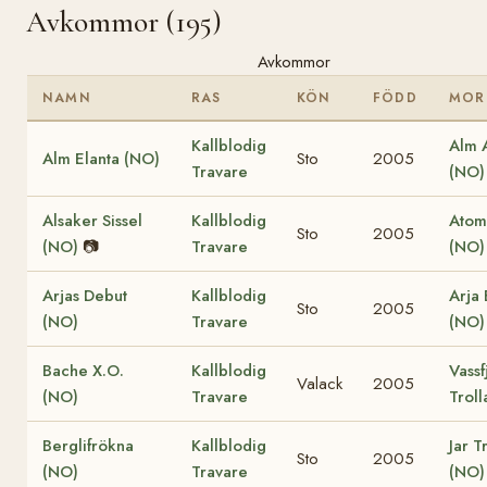
Avkommor (195)
Avkommor
NAMN
RAS
KÖN
FÖDD
MOR
Kallblodig
Alm A
Alm Elanta (NO)
Sto
2005
Travare
(NO)
Alsaker Sissel
Kallblodig
Atom
Sto
2005
(NO)
📷
Travare
(NO)
Arjas Debut
Kallblodig
Arja 
Sto
2005
(NO)
Travare
(NO)
Bache X.O.
Kallblodig
Vassf
Valack
2005
(NO)
Travare
Troll
Berglifrökna
Kallblodig
Jar T
Sto
2005
(NO)
Travare
(NO)