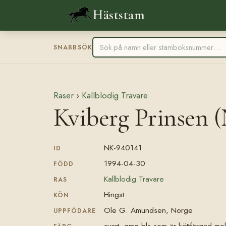
Häststam
SNABBSÖK
Raser
›
Kallblodig Travare
Kviberg Prinsen 
NK-940141
ID
1994-04-30
FÖDD
Kallblodig Travare
RAS
Hingst
KÖN
Ole G. Amundsen, Norge
UPPFÖDARE
svart, gmg bls som är köttfärgad mell