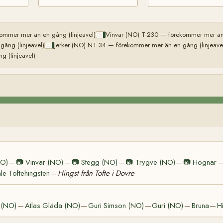
mmer mer än en gång (linjeavel)
Vinvar (NO) T-230 — förekommer mer än 
ång (linjeavel)
Jerker (NO) NT 34 — förekommer mer än en gång (linjeave
 (linjeavel)
NO)
📷
Vinvar (NO)
📷
Stegg (NO)
📷
Trygve (NO)
📷
Högnar
—
—
—
—
e Toftehingsten
Hingst från Tofte i Dovre
—
 (NO)
Atlas Gläda (NO)
Guri Simson (NO)
Guri (NO)
Bruna
H
—
—
—
—
—