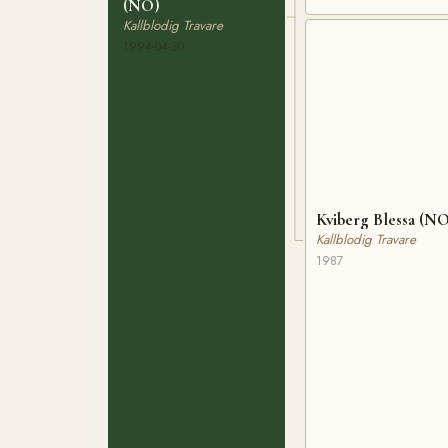
(NO)
Kallblodig Travare
1994-04-30
Kviberg Blessa (N
Kallblodig Travare
1987