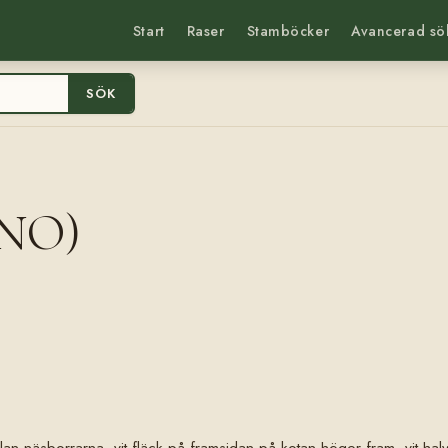
Start
Raser
Stamböcker
Avancerad sö
SÖK
(NO)
an näsborrarna, vit fläck på framsidan på kotan höger fram, vit halvst