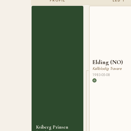
PROFIL
LED 1
Elding (NO)
Kallblodig Travare
1983-05-08
Kviberg Prinsen