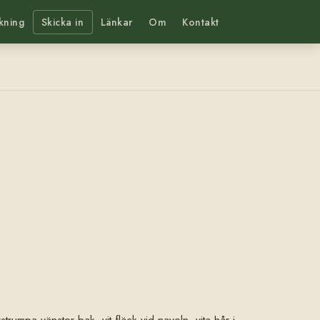
kning
Skicka in
Länkar
Om
Kontakt
rumpa vänster bak, vit fläck vid naveln, vita hår i