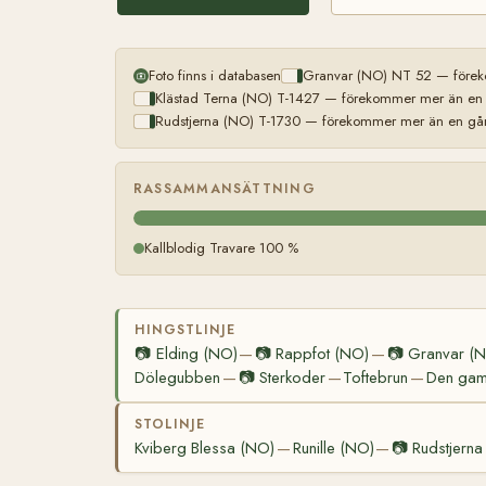
Foto finns i databasen
Granvar (NO) NT 52 — föreko
Klästad Terna (NO) T-1427 — förekommer mer än en g
Rudstjerna (NO) T-1730 — förekommer mer än en gång
RASSAMMANSÄTTNING
Kallblodig Travare 100 %
HINGSTLINJE
📷
Elding (NO)
📷
Rappfot (NO)
📷
Granvar (
—
—
Dölegubben
📷
Sterkoder
Toftebrun
Den gaml
—
—
—
STOLINJE
Kviberg Blessa (NO)
Runille (NO)
📷
Rudstjerna
—
—