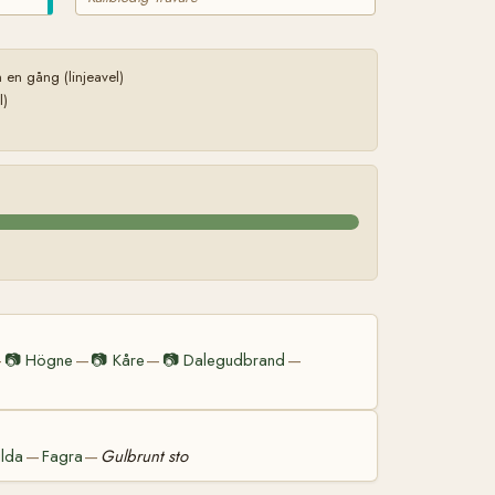
en gång (linjeavel)
l)
📷
Högne
📷
Kåre
📷
Dalegudbrand
—
—
—
—
ilda
Fagra
Gulbrunt sto
—
—