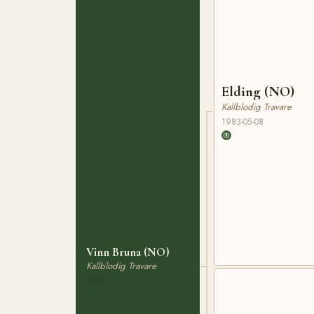
Elding (NO)
Kallblodig Travare
1983-05-08
Vinn Bruna (NO)
Kallblodig Travare
1991