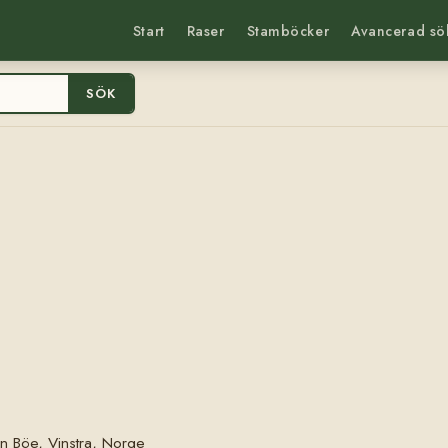
Start
Raser
Stamböcker
Avancerad sö
SÖK
in Böe, Vinstra, Norge