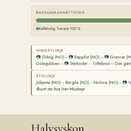
RASSAMMANSÄTTNING
Kallblodig Travare 100 %
HINGSTLINJE
📷
Elding (NO)
📷
Rappfot (NO)
📷
Granvar (
—
—
Dölegubben
📷
Sterkoder
Toftebrun
Den gaml
—
—
—
STOLINJE
Jolijenta (NO)
Bergila (NO)
Nictora (NO)
📷
V
—
—
—
Brunt sto hos Iver Mustorp
Halvsyskon