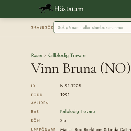
Häststam
SNABBSÖK
Raser
›
Kallblodig Travare
Vinn Bruna (NO)
N-91-1208
ID
1991
FÖDD
AVLIDEN
Kallblodig Travare
RAS
Sto
KÖN
Mai-Lill Böe Björkheim & Linda-Cathr
UPPFÖDARE