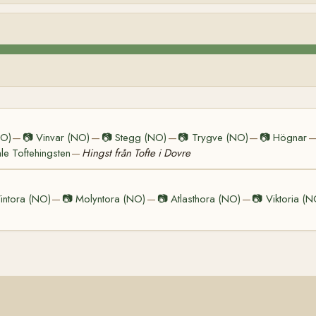
NO)
📷
Vinvar (NO)
📷
Stegg (NO)
📷
Trygve (NO)
📷
Högnar
—
—
—
—
e Toftehingsten
Hingst från Tofte i Dovre
—
intora (NO)
📷
Molyntora (NO)
📷
Atlasthora (NO)
📷
Viktoria (N
—
—
—