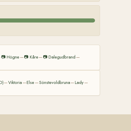
📷
Högne
📷
Kåre
📷
Dalegudbrand
—
—
—
—
O)
Viktoria
Else
Sönstevoldbruna
Lady
—
—
—
—
—