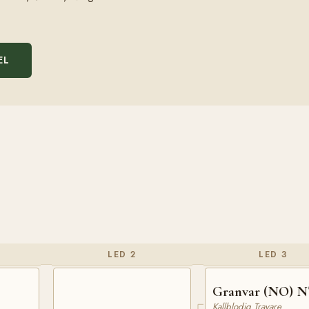
EL
LED 2
LED 3
Granvar (NO) N
Kallblodig Travare