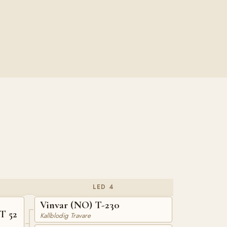
LED 4
Vinvar (NO) T-230
T 52
Kallblodig Travare