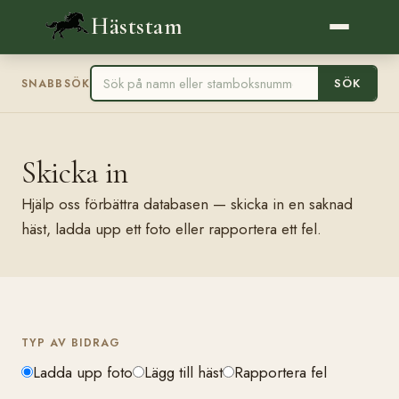
Häststam
SÖK
SNABBSÖK
Skicka in
Hjälp oss förbättra databasen — skicka in en saknad
häst, ladda upp ett foto eller rapportera ett fel.
TYP AV BIDRAG
Ladda upp foto
Lägg till häst
Rapportera fel