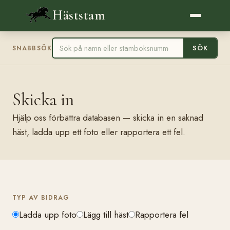
Häststam
SÖK
SNABBSÖK
Skicka in
Hjälp oss förbättra databasen — skicka in en saknad
häst, ladda upp ett foto eller rapportera ett fel.
TYP AV BIDRAG
Ladda upp foto
Lägg till häst
Rapportera fel