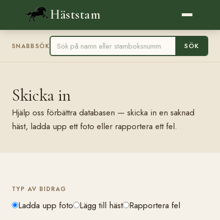
Häststam
SÖK
SNABBSÖK
Skicka in
Hjälp oss förbättra databasen — skicka in en saknad
häst, ladda upp ett foto eller rapportera ett fel.
TYP AV BIDRAG
Ladda upp foto
Lägg till häst
Rapportera fel