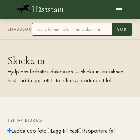
Häststam
SÖK
SNABBSÖK
Skicka in
Hjälp oss förbättra databasen — skicka in en saknad
häst, ladda upp ett foto eller rapportera ett fel.
TYP AV BIDRAG
Ladda upp foto
Lägg till häst
Rapportera fel