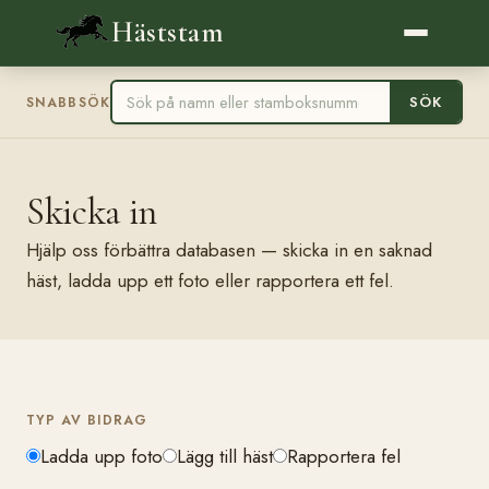
Häststam
SÖK
SNABBSÖK
Skicka in
Hjälp oss förbättra databasen — skicka in en saknad
häst, ladda upp ett foto eller rapportera ett fel.
TYP AV BIDRAG
Ladda upp foto
Lägg till häst
Rapportera fel