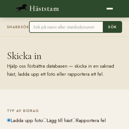
Häststam
SÖK
SNABBSÖK
Skicka in
Hjälp oss förbättra databasen — skicka in en saknad
häst, ladda upp ett foto eller rapportera ett fel.
TYP AV BIDRAG
Ladda upp foto
Lägg till häst
Rapportera fel