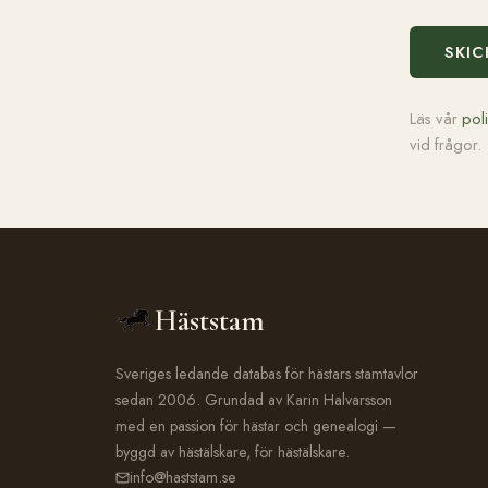
SKIC
Läs vår
pol
vid frågor.
Häststam
Sveriges ledande databas för hästars stamtavlor
sedan 2006. Grundad av Karin Halvarsson
med en passion för hästar och genealogi —
byggd av hästälskare, för hästälskare.
info@haststam.se