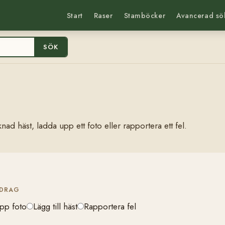
Start
Raser
Stamböcker
Avancerad sö
SÖK
nad häst, ladda upp ett foto eller rapportera ett fel.
IDRAG
pp foto
Lägg till häst
Rapportera fel