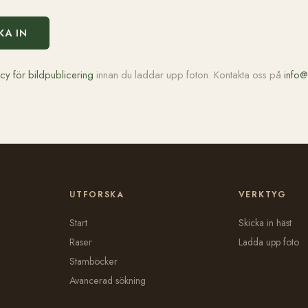
KA IN
icy för bildpublicering
innan du laddar upp foton. Kontakta oss på
info@
UTFORSKA
VERKTYG
Start
Skicka in häst
Raser
Ladda upp foto
Stamböcker
Avancerad sökning