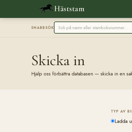
Häststam
SNABBSÖK
Skicka in
Hjälp oss förbättra databasen — skicka in en sak
TYP AV B
Ladda u