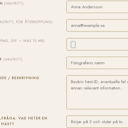
MN
(VALFRITT)
ALFRITT, FÖR ÅTERKOPPLING)
, PNG, GIF — MAX 10 MB)
AF
(VALFRITT)
DE / BESKRIVNING
FRÅGA: VAD HETER EN
 HÄST?