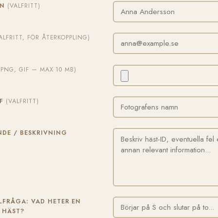
MN
(VALFRITT)
ALFRITT, FÖR ÅTERKOPPLING)
, PNG, GIF — MAX 10 MB)
AF
(VALFRITT)
DE / BESKRIVNING
FRÅGA: VAD HETER EN
 HÄST?