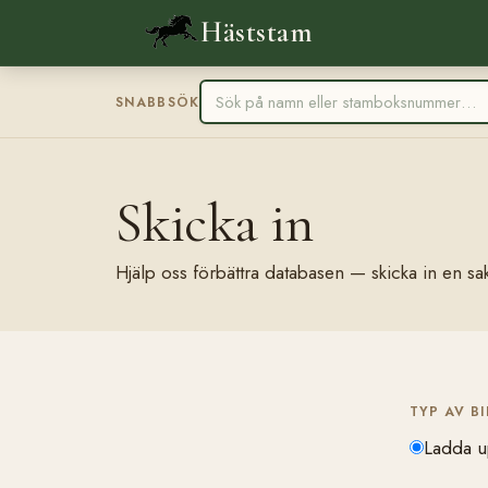
Häststam
SNABBSÖK
Skicka in
Hjälp oss förbättra databasen — skicka in en sak
TYP AV B
Ladda u