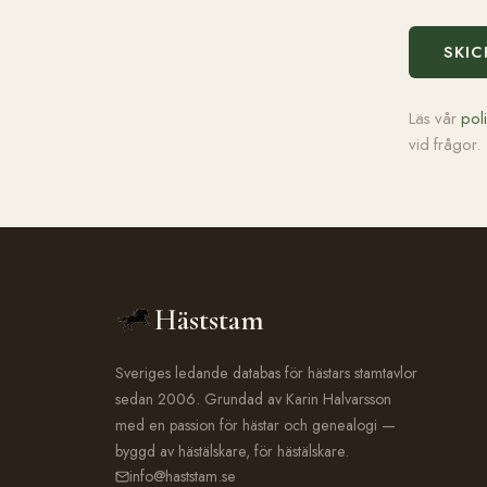
SKIC
Läs vår
pol
vid frågor.
Häststam
Sveriges ledande databas för hästars stamtavlor
sedan 2006. Grundad av Karin Halvarsson
med en passion för hästar och genealogi —
byggd av hästälskare, för hästälskare.
info@haststam.se