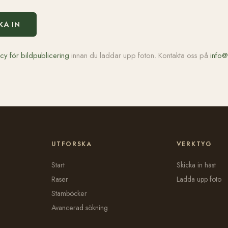
KA IN
icy för bildpublicering
innan du laddar upp foton. Kontakta oss på
info@
UTFORSKA
VERKTYG
Start
Skicka in häst
Raser
Ladda upp foto
Stamböcker
Avancerad sökning