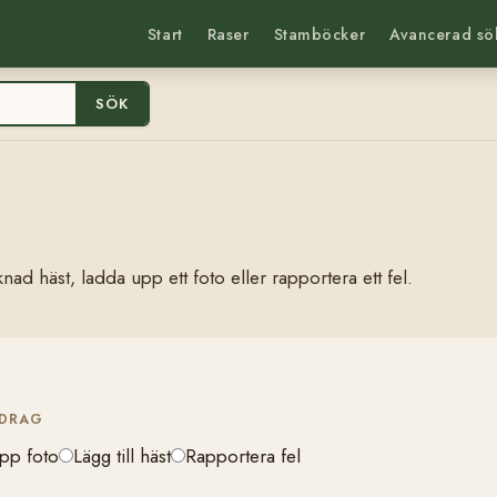
Start
Raser
Stamböcker
Avancerad sö
SÖK
nad häst, ladda upp ett foto eller rapportera ett fel.
IDRAG
pp foto
Lägg till häst
Rapportera fel