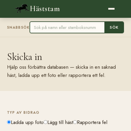
Häststam
SÖK
SNABBSÖK
Skicka in
Hjälp oss förbättra databasen — skicka in en saknad
häst, ladda upp ett foto eller rapportera ett fel.
TYP AV BIDRAG
Ladda upp foto
Lägg till häst
Rapportera fel