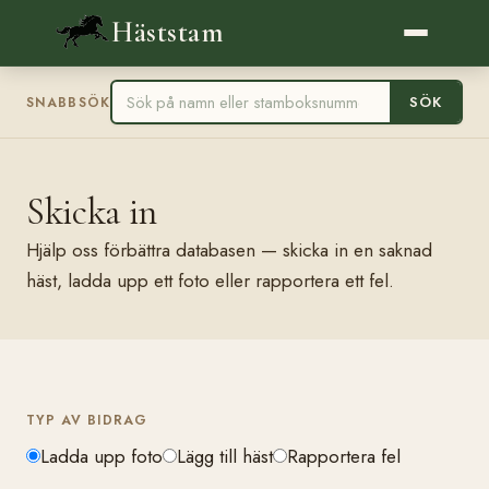
Häststam
SÖK
SNABBSÖK
Skicka in
Hjälp oss förbättra databasen — skicka in en saknad
häst, ladda upp ett foto eller rapportera ett fel.
TYP AV BIDRAG
Ladda upp foto
Lägg till häst
Rapportera fel