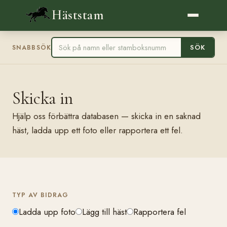
Häststam
SÖK
SNABBSÖK
Skicka in
Hjälp oss förbättra databasen — skicka in en saknad
häst, ladda upp ett foto eller rapportera ett fel.
TYP AV BIDRAG
Ladda upp foto
Lägg till häst
Rapportera fel