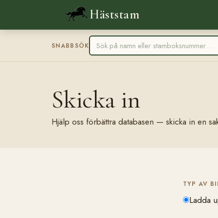
Häststam
SNABBSÖK
Skicka in
Hjälp oss förbättra databasen — skicka in en sak
TYP AV B
Ladda u