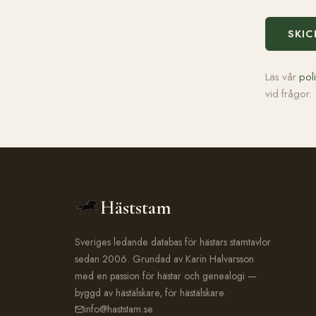
SKIC
Läs vår
pol
vid frågor.
Häststam
Sveriges ledande databas för hästars stamtavlor
sedan 2006. Grundad av Karin Halvarsson
med en passion för hästar och genealogi —
byggd av hästälskare, för hästälskare.
info@haststam.se