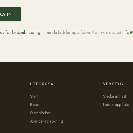
KA IN
icy för bildpublicering
innan du laddar upp foton. Kontakta oss på
info@
UTFORSKA
VERKTYG
Start
Skicka in häst
Raser
Ladda upp foto
Stamböcker
Avancerad sökning