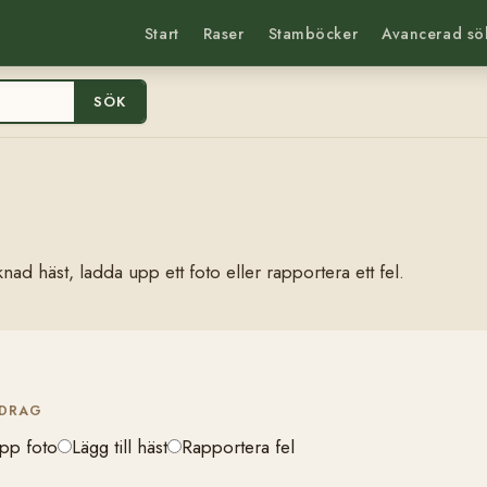
Start
Raser
Stamböcker
Avancerad sö
SÖK
nad häst, ladda upp ett foto eller rapportera ett fel.
IDRAG
pp foto
Lägg till häst
Rapportera fel