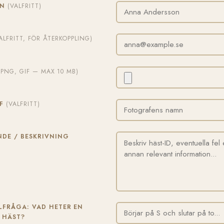
MN
(VALFRITT)
ALFRITT, FÖR ÅTERKOPPLING)
, PNG, GIF — MAX 10 MB)
AF
(VALFRITT)
DE / BESKRIVNING
FRÅGA: VAD HETER EN
 HÄST?