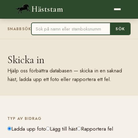
Häststam
SÖK
SNABBSÖK
Skicka in
Hjälp oss förbättra databasen — skicka in en saknad
häst, ladda upp ett foto eller rapportera ett fel.
TYP AV BIDRAG
Ladda upp foto
Lägg till häst
Rapportera fel