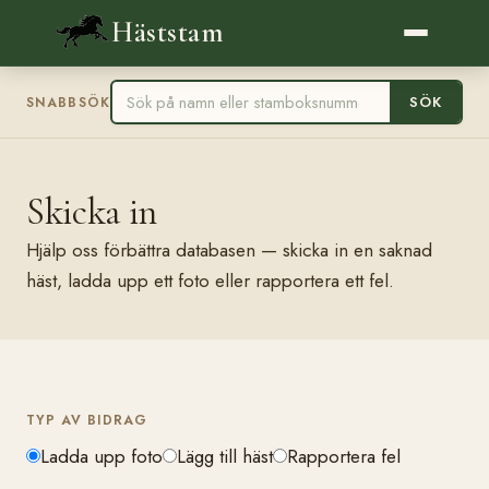
Häststam
SÖK
SNABBSÖK
Skicka in
Hjälp oss förbättra databasen — skicka in en saknad
häst, ladda upp ett foto eller rapportera ett fel.
TYP AV BIDRAG
Ladda upp foto
Lägg till häst
Rapportera fel