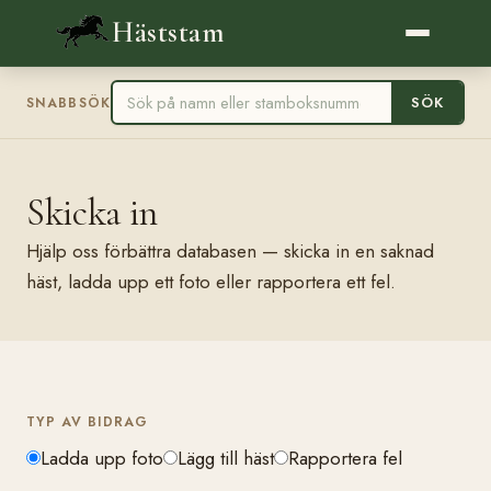
Häststam
SÖK
SNABBSÖK
Skicka in
Hjälp oss förbättra databasen — skicka in en saknad
häst, ladda upp ett foto eller rapportera ett fel.
TYP AV BIDRAG
Ladda upp foto
Lägg till häst
Rapportera fel