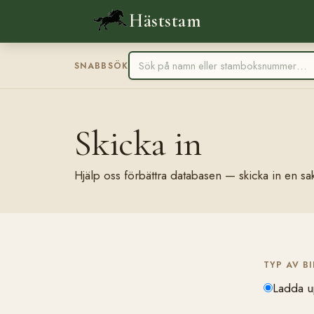
Häststam
SNABBSÖK
Skicka in
Hjälp oss förbättra databasen — skicka in en sak
TYP AV B
Ladda u