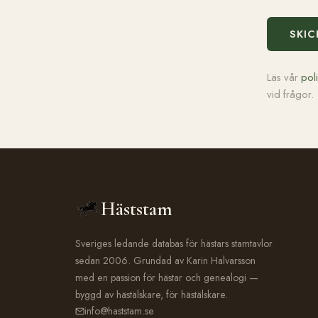
SKIC
Läs vår
pol
vid frågor.
Häststam
Sveriges ledande databas för hästars stamtavlor
sedan 2006. Grundad av Karin Halvarsson
med en passion för hästar och genealogi —
byggd av hästälskare, för hästälskare.
info@haststam.se