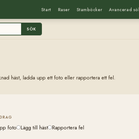
Start
Raser
Stamböcker
Avancerad sö
SÖK
nad häst, ladda upp ett foto eller rapportera ett fel.
IDRAG
pp foto
Lägg till häst
Rapportera fel