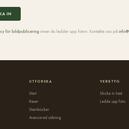
KA IN
icy för bildpublicering
innan du laddar upp foton. Kontakta oss på
info@
UTFORSKA
VERKTYG
Start
Skicka in häst
Raser
Ladda upp foto
Stamböcker
Avancerad sökning