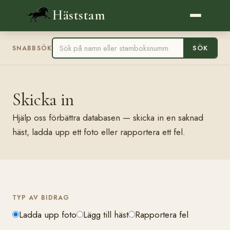
Häststam
SÖK
SNABBSÖK
Skicka in
Hjälp oss förbättra databasen — skicka in en saknad
häst, ladda upp ett foto eller rapportera ett fel.
TYP AV BIDRAG
Ladda upp foto
Lägg till häst
Rapportera fel