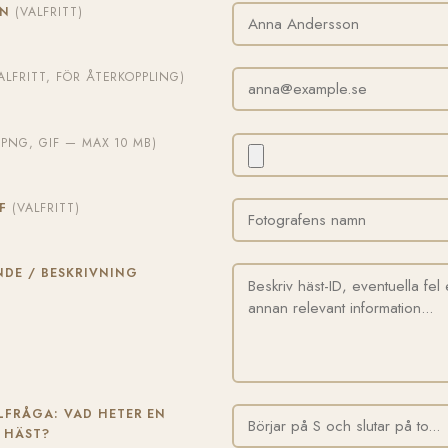
MN
(VALFRITT)
ALFRITT, FÖR ÅTERKOPPLING)
, PNG, GIF — MAX 10 MB)
AF
(VALFRITT)
DE / BESKRIVNING
FRÅGA: VAD HETER EN
 HÄST?