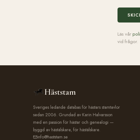
SKIC
Läs vår
pol
vid frågor.
Häststam
Sveriges ledande databas för hästars stamtavlor
sedan 2006. Grundad av Karin Halvarsson
med en passion för hästar och genealogi —
byggd av hästälskare, för hästälskare.
info@haststam.se