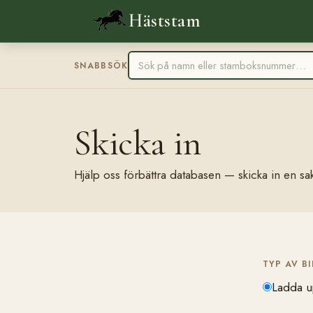
Häststam
SNABBSÖK
Skicka in
Hjälp oss förbättra databasen — skicka in en sak
TYP AV B
Ladda u