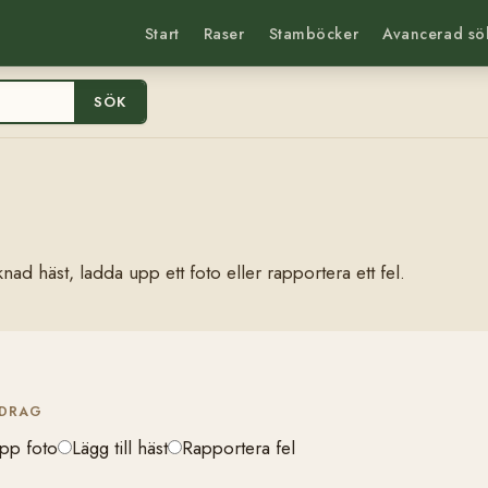
Start
Raser
Stamböcker
Avancerad sö
SÖK
nad häst, ladda upp ett foto eller rapportera ett fel.
IDRAG
pp foto
Lägg till häst
Rapportera fel