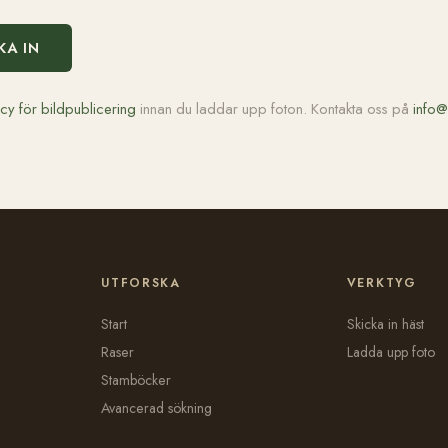
KA IN
icy för bildpublicering
innan du laddar upp foton. Kontakta oss på
info@
UTFORSKA
VERKTYG
Start
Skicka in häst
Raser
Ladda upp foto
Stamböcker
Avancerad sökning