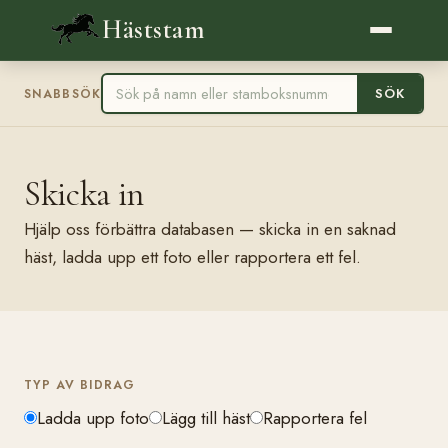
Häststam
SÖK
SNABBSÖK
Skicka in
Hjälp oss förbättra databasen — skicka in en saknad
häst, ladda upp ett foto eller rapportera ett fel.
TYP AV BIDRAG
Ladda upp foto
Lägg till häst
Rapportera fel