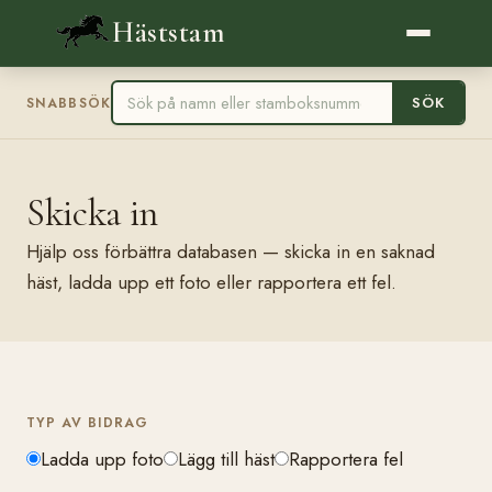
Häststam
SÖK
SNABBSÖK
Skicka in
Hjälp oss förbättra databasen — skicka in en saknad
häst, ladda upp ett foto eller rapportera ett fel.
TYP AV BIDRAG
Ladda upp foto
Lägg till häst
Rapportera fel