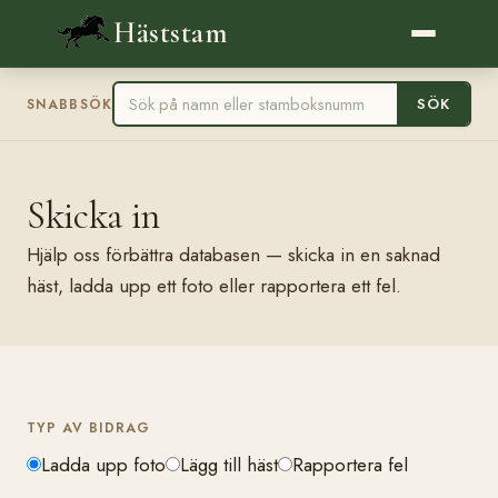
Häststam
SÖK
SNABBSÖK
Skicka in
Hjälp oss förbättra databasen — skicka in en saknad
häst, ladda upp ett foto eller rapportera ett fel.
TYP AV BIDRAG
Ladda upp foto
Lägg till häst
Rapportera fel