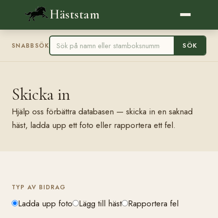
Häststam
SÖK
SNABBSÖK
Skicka in
Hjälp oss förbättra databasen — skicka in en saknad
häst, ladda upp ett foto eller rapportera ett fel.
TYP AV BIDRAG
Ladda upp foto
Lägg till häst
Rapportera fel