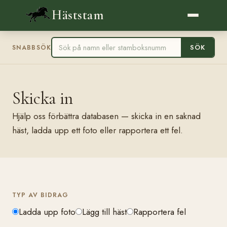
Häststam
SÖK
SNABBSÖK
Skicka in
Hjälp oss förbättra databasen — skicka in en saknad
häst, ladda upp ett foto eller rapportera ett fel.
TYP AV BIDRAG
Ladda upp foto
Lägg till häst
Rapportera fel