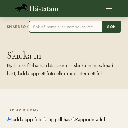
Häststam
SÖK
SNABBSÖK
Skicka in
Hjälp oss förbättra databasen — skicka in en saknad
häst, ladda upp ett foto eller rapportera ett fel.
TYP AV BIDRAG
Ladda upp foto
Lägg till häst
Rapportera fel