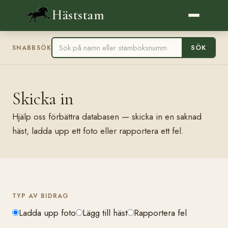
Häststam
SÖK
SNABBSÖK
Skicka in
Hjälp oss förbättra databasen — skicka in en saknad
häst, ladda upp ett foto eller rapportera ett fel.
TYP AV BIDRAG
Ladda upp foto
Lägg till häst
Rapportera fel