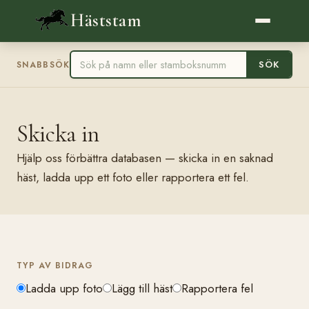
Häststam
SÖK
SNABBSÖK
Skicka in
Hjälp oss förbättra databasen — skicka in en saknad
häst, ladda upp ett foto eller rapportera ett fel.
TYP AV BIDRAG
Ladda upp foto
Lägg till häst
Rapportera fel