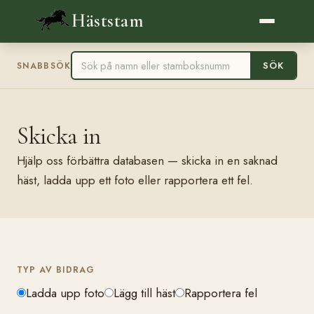
Häststam
SÖK
SNABBSÖK
Skicka in
Hjälp oss förbättra databasen — skicka in en saknad
häst, ladda upp ett foto eller rapportera ett fel.
TYP AV BIDRAG
Ladda upp foto
Lägg till häst
Rapportera fel