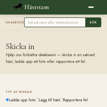
Häststam
SÖK
SNABBSÖK
Skicka in
Hjälp oss förbättra databasen — skicka in en saknad
häst, ladda upp ett foto eller rapportera ett fel.
TYP AV BIDRAG
Ladda upp foto
Lägg till häst
Rapportera fel