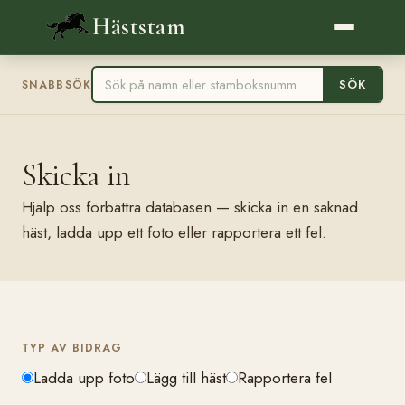
Häststam
SÖK
SNABBSÖK
Skicka in
Hjälp oss förbättra databasen — skicka in en saknad
häst, ladda upp ett foto eller rapportera ett fel.
TYP AV BIDRAG
Ladda upp foto
Lägg till häst
Rapportera fel