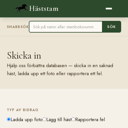
Häststam
SÖK
SNABBSÖK
Skicka in
Hjälp oss förbättra databasen — skicka in en saknad
häst, ladda upp ett foto eller rapportera ett fel.
TYP AV BIDRAG
Ladda upp foto
Lägg till häst
Rapportera fel