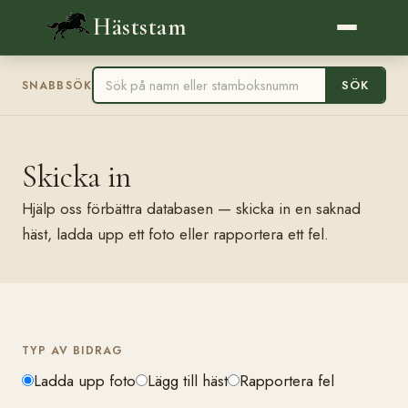
Häststam
SÖK
SNABBSÖK
Skicka in
Hjälp oss förbättra databasen — skicka in en saknad
häst, ladda upp ett foto eller rapportera ett fel.
TYP AV BIDRAG
Ladda upp foto
Lägg till häst
Rapportera fel