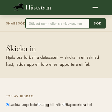
Häststam
SÖK
SNABBSÖK
Skicka in
Hjälp oss förbättra databasen — skicka in en saknad
häst, ladda upp ett foto eller rapportera ett fel.
TYP AV BIDRAG
Ladda upp foto
Lägg till häst
Rapportera fel