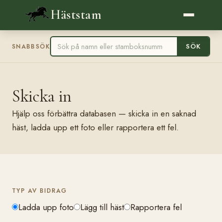
Häststam
SÖK
SNABBSÖK
Skicka in
Hjälp oss förbättra databasen — skicka in en saknad
häst, ladda upp ett foto eller rapportera ett fel.
TYP AV BIDRAG
Ladda upp foto
Lägg till häst
Rapportera fel