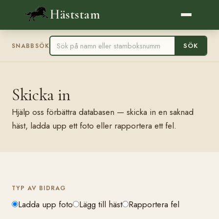
Häststam
SÖK
SNABBSÖK
Skicka in
Hjälp oss förbättra databasen — skicka in en saknad
häst, ladda upp ett foto eller rapportera ett fel.
TYP AV BIDRAG
Ladda upp foto
Lägg till häst
Rapportera fel