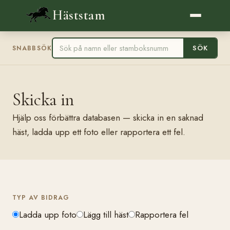
Häststam
SÖK
SNABBSÖK
Skicka in
Hjälp oss förbättra databasen — skicka in en saknad
häst, ladda upp ett foto eller rapportera ett fel.
TYP AV BIDRAG
Ladda upp foto
Lägg till häst
Rapportera fel