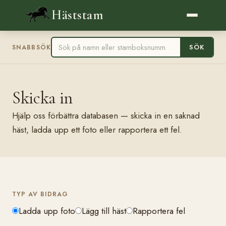
Häststam
SÖK
SNABBSÖK
Skicka in
Hjälp oss förbättra databasen — skicka in en saknad
häst, ladda upp ett foto eller rapportera ett fel.
TYP AV BIDRAG
Ladda upp foto
Lägg till häst
Rapportera fel