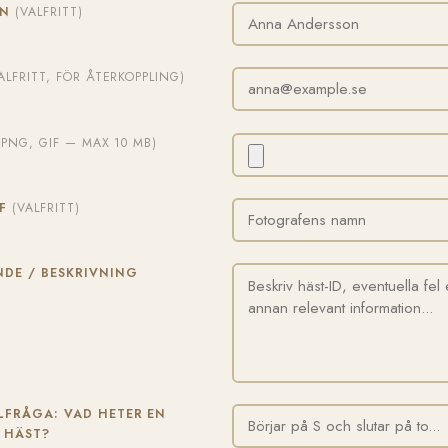
MN
(VALFRITT)
ALFRITT, FÖR ÅTERKOPPLING)
, PNG, GIF — MAX 10 MB)
AF
(VALFRITT)
DE / BESKRIVNING
FRÅGA: VAD HETER EN
 HÄST?