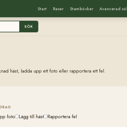
Start
Raser
Stamböcker
Avancerad sö
SÖK
nad häst, ladda upp ett foto eller rapportera ett fel.
IDRAG
pp foto
Lägg till häst
Rapportera fel