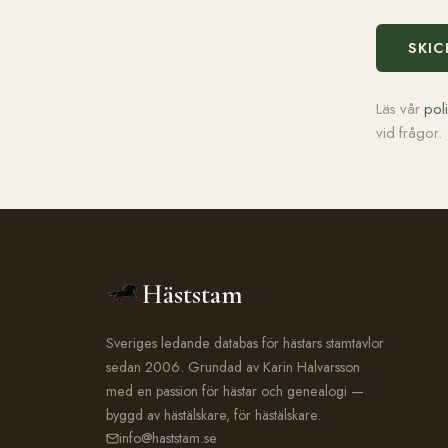
SKIC
Läs vår
pol
vid frågor.
Häststam
Sveriges ledande databas för hästars stamtavlor
sedan 2006. Grundad av Karin Halvarsson
med en passion för hästar och genealogi —
byggd av hästälskare, för hästälskare.
info@haststam.se