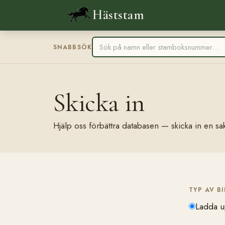
Häststam
SNABBSÖK
Skicka in
Hjälp oss förbättra databasen — skicka in en sak
TYP AV B
Ladda u