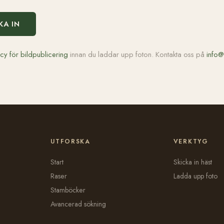
KA IN
icy för bildpublicering
innan du laddar upp foton. Kontakta oss på
info@
UTFORSKA
VERKTYG
Start
Skicka in häst
Raser
Ladda upp foto
Stamböcker
Avancerad sökning