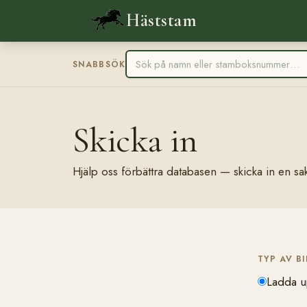
Häststam
SNABBSÖK
Skicka in
Hjälp oss förbättra databasen — skicka in en sak
TYP AV B
Ladda u