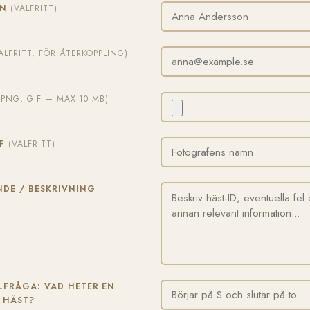
MN
(VALFRITT)
ALFRITT, FÖR ÅTERKOPPLING)
, PNG, GIF — MAX 10 MB)
AF
(VALFRITT)
DE / BESKRIVNING
FRÅGA: VAD HETER EN
 HÄST?