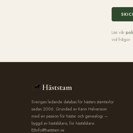
SKIC
Läs vår
pol
vid frågor.
Häststam
Sveriges ledande databas för hästars stamtavlor
sedan 2006. Grundad av Karin Halvarsson
med en passion för hästar och genealogi —
byggd av hästälskare, för hästälskare.
info@haststam.se