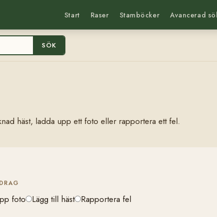
Start
Raser
Stamböcker
Avancerad sö
SÖK
nad häst, ladda upp ett foto eller rapportera ett fel.
IDRAG
pp foto
Lägg till häst
Rapportera fel