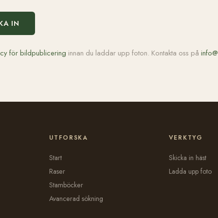
KA IN
icy för bildpublicering
innan du laddar upp foton. Kontakta oss på
info@
UTFORSKA
VERKTYG
Start
Skicka in häst
Raser
Ladda upp foto
Stamböcker
Avancerad sökning