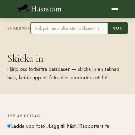
Häststam
SÖK
SNABBSÖK
Skicka in
Hjälp oss förbättra databasen — skicka in en saknad
häst, ladda upp ett foto eller rapportera ett fel.
TYP AV BIDRAG
Ladda upp foto
Lägg till häst
Rapportera fel