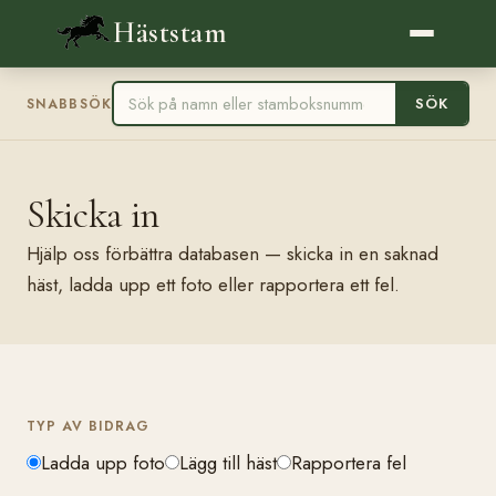
Häststam
SÖK
SNABBSÖK
Skicka in
Hjälp oss förbättra databasen — skicka in en saknad
häst, ladda upp ett foto eller rapportera ett fel.
TYP AV BIDRAG
Ladda upp foto
Lägg till häst
Rapportera fel