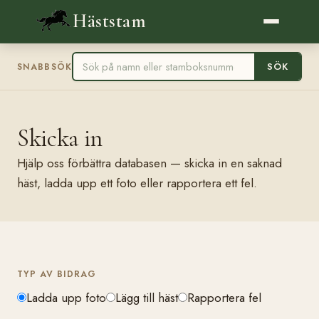
Häststam
SÖK
SNABBSÖK
Skicka in
Hjälp oss förbättra databasen — skicka in en saknad
häst, ladda upp ett foto eller rapportera ett fel.
TYP AV BIDRAG
Ladda upp foto
Lägg till häst
Rapportera fel