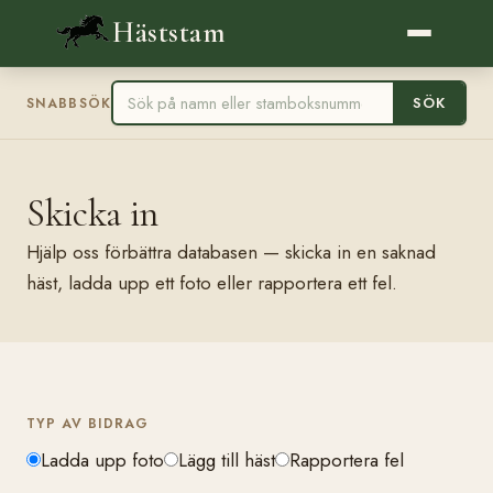
Häststam
SÖK
SNABBSÖK
Skicka in
Hjälp oss förbättra databasen — skicka in en saknad
häst, ladda upp ett foto eller rapportera ett fel.
TYP AV BIDRAG
Ladda upp foto
Lägg till häst
Rapportera fel