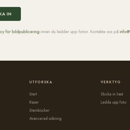
KA IN
icy för bildpublicering
innan du laddar upp foton. Kontakta oss på
info@
UTFORSKA
VERKTYG
Start
Skicka in häst
Raser
Ladda upp foto
Stamböcker
Avancerad sökning