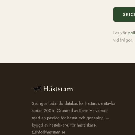
SKIC
Läs vår
pol
vid frågor.
Häststam
Sveriges ledande databas för hästars stamtavlor
sedan 2006. Grundad av Karin Halvarsson
med en passion för hästar och genealogi —
byggd av hästälskare, för hästälskare.
info@haststam.se