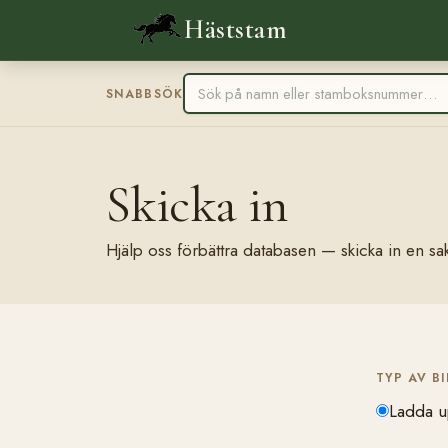
Häststam
SNABBSÖK
Skicka in
Hjälp oss förbättra databasen — skicka in en sak
TYP AV B
Ladda u