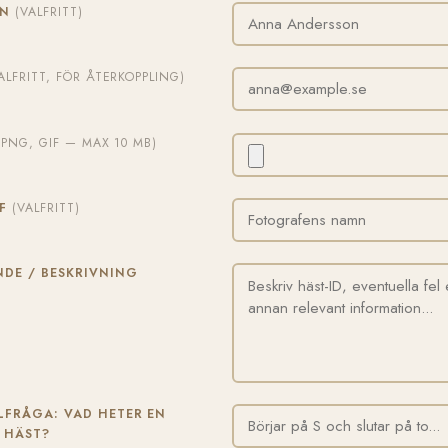
MN
(VALFRITT)
ALFRITT, FÖR ÅTERKOPPLING)
, PNG, GIF — MAX 10 MB)
AF
(VALFRITT)
DE / BESKRIVNING
FRÅGA: VAD HETER EN
 HÄST?