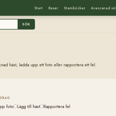
Start
Raser
Stamböcker
Avancerad sö
SÖK
nad häst, ladda upp ett foto eller rapportera ett fel.
IDRAG
pp foto
Lägg till häst
Rapportera fel