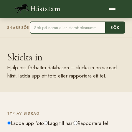
Häststam
SÖK
SNABBSÖK
Skicka in
Hjälp oss förbättra databasen — skicka in en saknad
häst, ladda upp ett foto eller rapportera ett fel.
TYP AV BIDRAG
Ladda upp foto
Lägg till häst
Rapportera fel