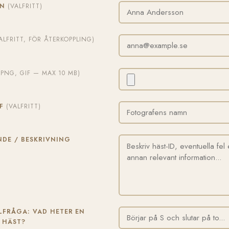
MN
(VALFRITT)
ALFRITT, FÖR ÅTERKOPPLING)
, PNG, GIF — MAX 10 MB)
AF
(VALFRITT)
DE / BESKRIVNING
FRÅGA: VAD HETER EN
 HÄST?