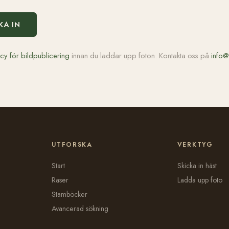
KA IN
icy för bildpublicering
innan du laddar upp foton. Kontakta oss på
info@
UTFORSKA
VERKTYG
Start
Skicka in häst
Raser
Ladda upp foto
Stamböcker
Avancerad sökning