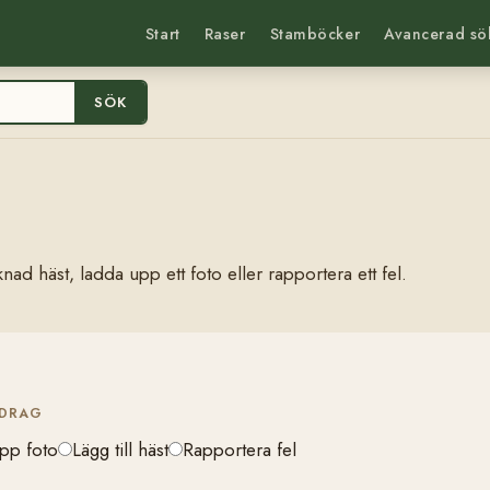
Start
Raser
Stamböcker
Avancerad sö
SÖK
nad häst, ladda upp ett foto eller rapportera ett fel.
IDRAG
pp foto
Lägg till häst
Rapportera fel