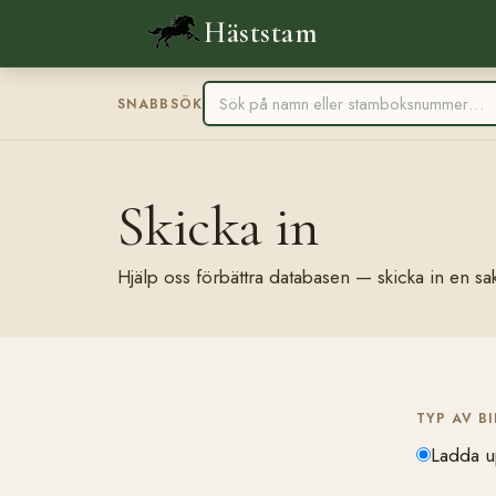
Häststam
SNABBSÖK
Skicka in
Hjälp oss förbättra databasen — skicka in en sak
TYP AV B
Ladda u