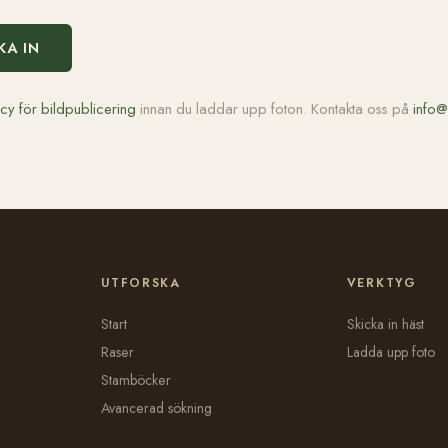
KA IN
icy för bildpublicering
innan du laddar upp foton. Kontakta oss på
info@
UTFORSKA
VERKTYG
Start
Skicka in häst
Raser
Ladda upp foto
Stamböcker
Avancerad sökning