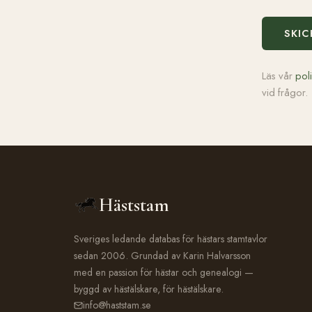
SKIC
Läs vår
pol
vid frågor.
Häststam
Sveriges ledande databas för hästars stamtavlor
sedan 2006. Grundad av Karin Halvarsson
med en passion för hästar och genealogi —
byggd av hästälskare, för hästälskare.
info@haststam.se