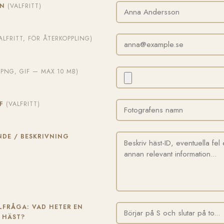
MN
(VALFRITT)
ALFRITT, FÖR ÅTERKOPPLING)
, PNG, GIF — MAX 10 MB)
AF
(VALFRITT)
DE / BESKRIVNING
FRÅGA: VAD HETER EN
 HÄST?