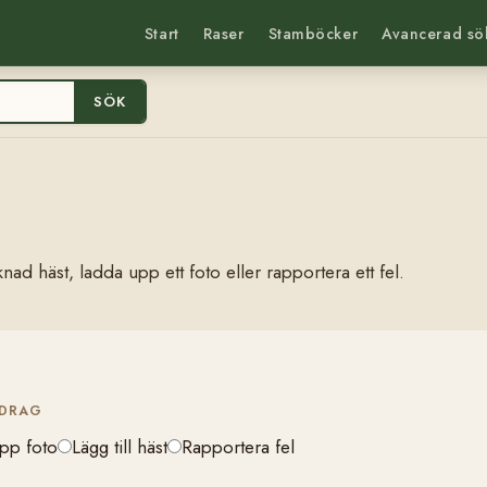
Start
Raser
Stamböcker
Avancerad sö
SÖK
nad häst, ladda upp ett foto eller rapportera ett fel.
IDRAG
pp foto
Lägg till häst
Rapportera fel