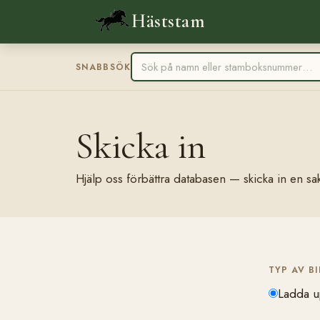
Häststam
SNABBSÖK
Skicka in
Hjälp oss förbättra databasen — skicka in en sak
TYP AV B
Ladda u