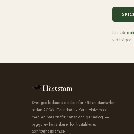
SKIC
Läs vår
pol
vid frågor.
Häststam
Sveriges ledande databas för hästars stamtavlor
sedan 2006. Grundad av Karin Halvarsson
med en passion för hästar och genealogi —
byggd av hästälskare, för hästälskare.
info@haststam.se