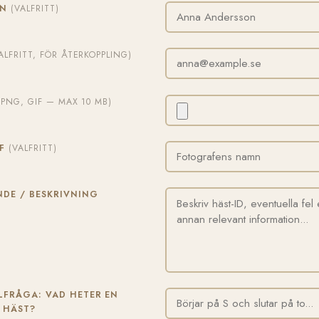
MN
(VALFRITT)
ALFRITT, FÖR ÅTERKOPPLING)
, PNG, GIF — MAX 10 MB)
AF
(VALFRITT)
DE / BESKRIVNING
FRÅGA: VAD HETER EN
 HÄST?