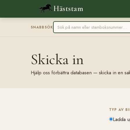
Häststam
SNABBSÖK
Skicka in
Hjälp oss förbättra databasen — skicka in en sak
TYP AV B
Ladda u