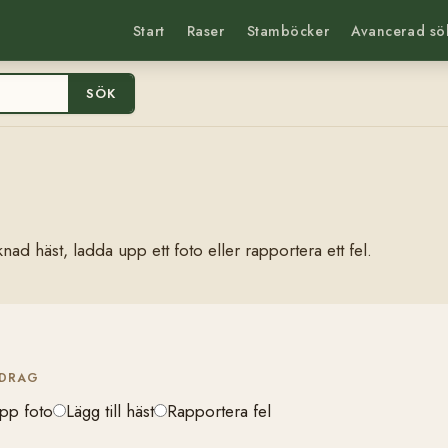
Start
Raser
Stamböcker
Avancerad sö
SÖK
nad häst, ladda upp ett foto eller rapportera ett fel.
IDRAG
pp foto
Lägg till häst
Rapportera fel