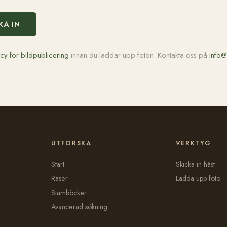
KA IN
icy för bildpublicering
innan du laddar upp foton. Kontakta oss på
info@
UTFORSKA
VERKTYG
Start
Skicka in häst
Raser
Ladda upp foto
Stamböcker
Avancerad sökning